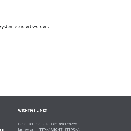
System geliefert werden.
WICHTIGE LINKS
Beachten Sie bitte: Die Referenzen
lauten auf HTTP://
NICHT
HTTPS://.
8.0