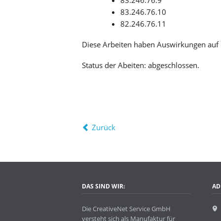
83.246.76.9
83.246.76.10
82.246.76.11
Diese Arbeiten haben Auswirkungen auf d
Status der Abeiten: abgeschlossen.
Zurück
DAS SIND WIR:
AD
Die CreativeNet Service GmbH
versteht sich als Manufaktur für