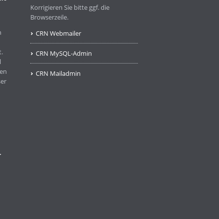
Korrigieren Sie bitte ggf. die
Browserzeile.
n
CRN Webmailer
.
CRN MySQL-Admin
l
ben
CRN Mailadmin
ser
-