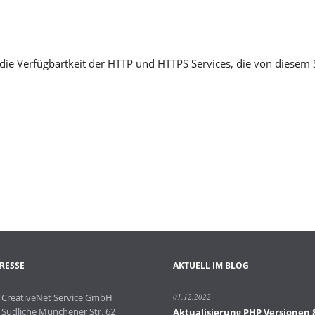
ie Verfügbartkeit der HTTP und HTTPS Services, die von diesem 
RESSE
AKTUELL IM BLOG
CreativeNet Service GmbH
01.12.2022
Südliche Münchener Str. 62
Aktualisierung PHP Versionen 