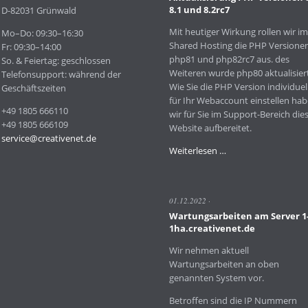
8.1 und 8.2rc7
D-82031 Grünwald
Mit heutiger Wirkung rollen wir im
Mo–Do: 09:30–16:30
Shared Hosting die PHP Versione
Fr: 09:30–14:00
php81 und php82rc7 aus. des
So. & Feiertag: geschlossen
Weiteren wurde php80 aktualisiert
Telefonsupport: während der
Wie Sie die PHP Version individuel
Geschäftszeiten
für Ihr Webaccount einstellen ha
+49 1805 666110
wir für Sie im Support-Bereich die
+49 1805 666109
Website aufbereitet.
service@creativenet.de
Aktualisierung
Weiterlesen …
PHP
Versionen
8.0
01.12.2022
8.1
Wartungsarbeiten am Server 1
und
1ha.creativenet.de
8.2rc7
Wir nehmen aktuell
Wartungsarbeiten an oben
genannten System vor.
Betroffen sind die IP Nummern