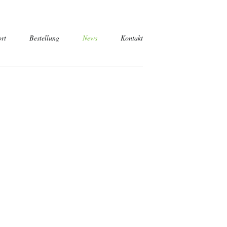
rt
Bestellung
News
Kontakt
tsabfrage
misch
sch