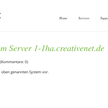
Navigation
Home
Services
Suppo
überspringen
m Server 1-1ha.creativenet.de
Domain Verfügbarkei
 (Kommentare: 0)
Domain Tools
n oben genannten System vor.
WordPress Hosting
Shared Hosting Dyna
Shared Hosting Stati
Domain OPTION X