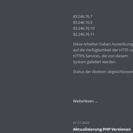
83.246.76.7
83.246.76.9
83.246.76.10
82.246.76.11
Diese Arbeiten haben Auswirkung
auf die Verfügbartkeit der HTTP u
HTTPS Services, die von diesem
System geliefert werden.
Status der Abeiten: abgeschlossen
Wartungsarbeiten
Weiterlesen …
am
Server
1-
01.11.2020
1ha.creativenet.de
Aktualisierung PHP Versionen