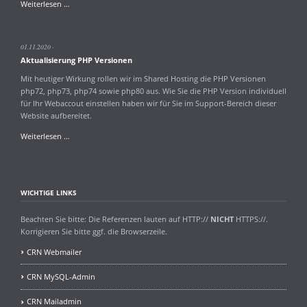
Wartungsarbeiten
Weiterlesen …
am
Server
1-
01.11.2020
1ha.creativenet.de
Aktualisierung PHP Versionen
Mit heutiger Wirkung rollen wir im Shared Hosting die PHP Versionen
php72, php73, php74 sowie php80 aus. Wie Sie die PHP Version individuell
für Ihr Webaccout einstellen haben wir für Sie im Support-Bereich dieser
Website aufbereitet.
Aktualisierung
Weiterlesen …
PHP
Versionen
WICHTIGE LINKS
Beachten Sie bitte: Die Referenzen lauten auf HTTP://
NICHT
HTTPS://.
Korrigieren Sie bitte ggf. die Browserzeile.
CRN Webmailer
CRN MySQL-Admin
CRN Mailadmin