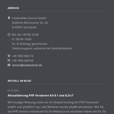
ADRESSE
CreativeNet Service GmbH
Südliche Münchener Str. 62
D-82031 Grünwald
Mo–Do: 09:30–16:30
Fr: 09:30–14:00
So. & Feiertag: geschlossen
Telefonsupport: während der Geschäftszeiten
+49 1805 666110
+49 1805 666109
service@creativenet.de
AKTUELL IM BLOG
01.12.2022
Aktualisierung PHP Versionen 8.0 8.1 und 8.2rc7
Mit heutiger Wirkung rollen wir im Shared Hosting die PHP Versionen
php81 und php82rc7 aus. des Weiteren wurde php80 aktualisiert. Wie Sie
die PHP Version individuell für Ihr Webaccount einstellen haben wir für Sie