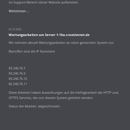
im Support-Bereich dieser Website aufbereitet.
Aktualisierung
Weiterlesen …
PHP
Versionen
8.0
01.12.2022
8.1
Wartungsarbeiten am Server 1-1ha.creativenet.de
und
8.2rc7
Wir nehmen aktuell Wartungsarbeiten an oben genannten System vor.
Betroffen sind die IP Nummern
83.246.76.7
83.246.76.9
83.246.76.10
82.246.76.11
Diese Arbeiten haben Auswirkungen auf die Verfügbartkeit der HTTP und
HTTPS Services, die von diesem System geliefert werden.
Status der Abeiten: abgeschlossen.