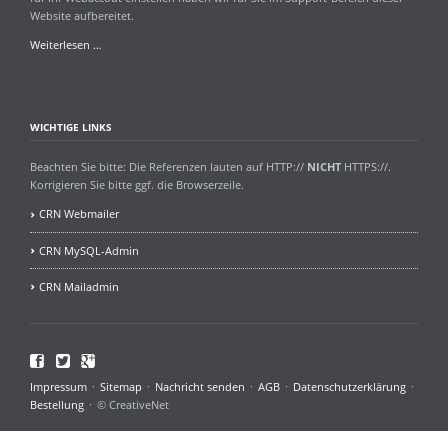
Website aufbereitet.
Aktualisierung
Weiterlesen …
PHP
Versionen
WICHTIGE LINKS
Beachten Sie bitte: Die Referenzen lauten auf HTTP://
NICHT
HTTPS://.
Korrigieren Sie bitte ggf. die Browserzeile.
CRN Webmailer
CRN MySQL-Admin
CRN Mailadmin
Facebook
Twitter
Google+
Navigation
Impressum
Sitemap
Nachricht senden
AGB
Datenschutzerklärung
überspringen
Bestellung
© CreativeNet