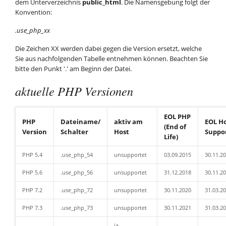
dem Unterverzeichnis
public_html
. Die Namensgebung folgt der
Konvention:
.use_php_xx
Die Zeichen XX werden dabei gegen die Version ersetzt, welche
Sie aus nachfolgenden Tabelle entnehmen können. Beachten Sie
bitte den Punkt '.' am Beginn der Datei.
aktuelle PHP Versionen
EOL PHP
PHP
Dateiname/
aktiv am
EOL H
(End of
Version
Schalter
Host
Suppo
Life)
PHP 5.4
.use_php_54
unsupportet
03.09.2015
30.11.2
PHP 5.6
.use_php_56
unsupportet
31.12.2018
30.11.2
PHP 7.2
.use_php_72
unsupportet
30.11.2020
31.03.2
PHP 7.3
.use_php_73
unsupportet
30.11.2021
31.03.2
ja,