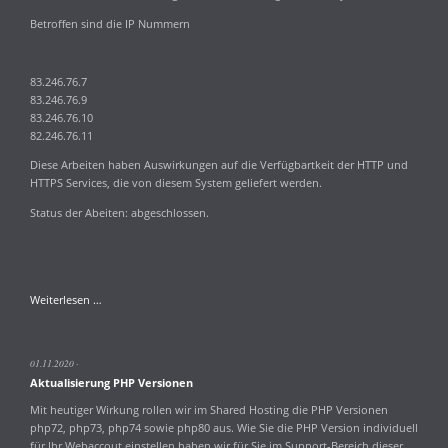
Betroffen sind die IP Nummern
83.246.76.7
83.246.76.9
83.246.76.10
82.246.76.11
Diese Arbeiten haben Auswirkungen auf die Verfügbartkeit der HTTP und
HTTPS Services, die von diesem System geliefert werden.
Status der Abeiten: abgeschlossen.
Wartungsarbeiten
Weiterlesen …
am
Server
1-
01.11.2020
1ha.creativenet.de
Aktualisierung PHP Versionen
Mit heutiger Wirkung rollen wir im Shared Hosting die PHP Versionen
php72, php73, php74 sowie php80 aus. Wie Sie die PHP Version individuell
für Ihr Webaccout einstellen haben wir für Sie im Support-Bereich dieser