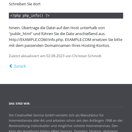
Schreiben Sie dort
<?php php_info() ?>
hinein. Übertrage die Datei auf den Host unterhalb von
"public_html" und führen Sie die Date anschießend aus.
http://EXAMPLE.COM/info.php. EXAMPLE.COM ersetzen Sie bitte
mit dem passenden Domainnamen Ihres Hosting-Kontos.
Zuletzt aktualisiert am 02.08.2023 von Christian Schmidt.
Zurück
DAS SIND WIR:
Die CreativeNet Service GmbH versteht sich als Manufaktur für
Internetdienste aller Art und arbeiten schon seit den Anfängen 1998 an der
Bereitstellung individueller und möglichst sicherer Internetservices. Den
Kern des Angebotes bilden eMail-Services, Domains, Hosting, dedizierte