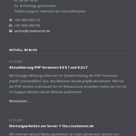
Fr: 09:30–14:00
So. & Feiertag: geschlossen
Telefonsupport: während der Geschäftszeiten
+49 1805 666110
+49 1805 666109
service@creativenet.de
AKTUELL IM BLOG
01.12.2022
Aktualisierung PHP Versionen 8.0 8.1 und 8.2rc7
Mit heutiger Wirkung rollen wir im Shared Hosting die PHP Versionen
php81 und php82rc7 aus. des Weiteren wurde php80 aktualisiert. Wie Sie
die PHP Version individuell für Ihr Webaccount einstellen haben wir für Sie
im Support-Bereich dieser Website aufbereitet.
Aktualisierung
Weiterlesen …
PHP
Versionen
8.0
01.12.2022
8.1
Wartungsarbeiten am Server 1-1ha.creativenet.de
und
8.2rc7
Wir nehmen aktuell Wartungsarbeiten an oben genannten System vor.