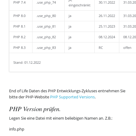
PHP 7.4
.use_php_74
30.11.2022
31.03.20
eingeschränkt
PHP 8.0
.use_php_80
ja
26.11.2022
31.03.2
PHP 8.1
.use_php_81
ja
25.11.2023
31.03.2
PHP 8.2
.use_php_82
ja
08.12.2024
08.12.2
PHP 8.3
.use_php_83
ja
RC
offen
Stand: 01.12.2022
End of Life Daten des PHP Entwicklungs-Zykluses entnehmen Sie
bitte der PHP-Website
PHP Supported Versions
.
PHP Version prüfen.
Legen Sie eine Datei mit einem beliebigen Namen an. Z.B.:
info.php